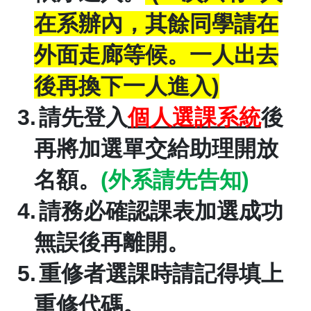
在系辦內，其餘同學請在
外面走廊等候。一人出去
後再換下一人進入
)
3.
請先登入
個人選課系統
後
再將加選單交給助理開放
名額。
(
外系請先告知
)
4.
請務必確認課表加選成功
無誤後再離開。
5.
重修者選課時請記得填上
重修代碼。