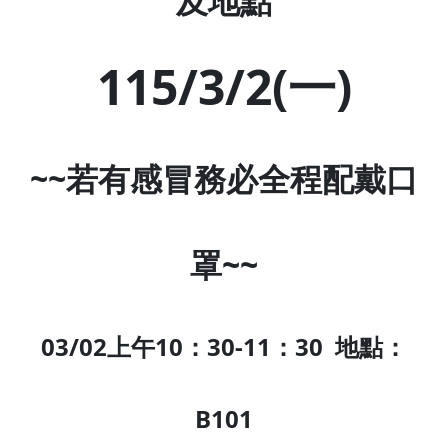
及地點
115/3/2(
一
)
~~
若有感冒務必全程配戴口
罩
~~
03/02
上午
10
：
30-11
：
30
地點：
B101