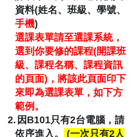
資料
(
姓名、班級、學號、
手機
)
選課表單請至選課系統，
選到你要修的課程
(
開課班
級、課程名稱、課程資訊
的頁面
)
，將該此頁面印下
來即為選課表單，如下方
範例。
2.
因
B101
只有
2
台電腦，請
依序進入。
(
一次只有
2
人