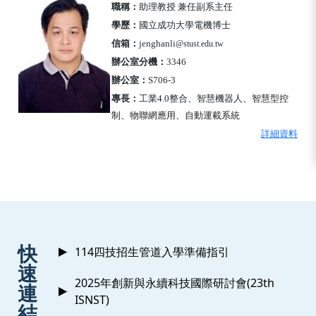
職稱：
助理教授 兼任副系主任
學歷：
國立成功大學電機博士
信箱：
jenghanli
@stust.edu.tw
辦公室分機：
3346
辦公室：
S706-3
專長：
工業4.0整合
、智慧機器人、
智慧型控
制、物聯網應用、自動運載系統
詳細資料
:::
快
114四技招生管道入學準備指引
速
2025年創新與永續科技國際研討會(23th
連
ISNST)
結