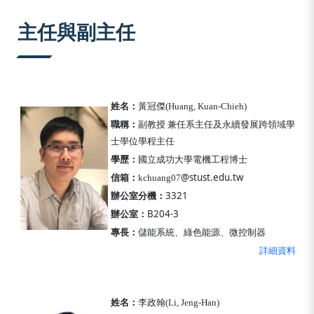
:::
主任與副主任
姓名：
黃冠傑(Huang, Kuan-Chieh)
職稱：
副教授
兼任系主任
及
永續發展跨領域學
士學位學程主任
學歷：
國立成功大學電機工程博士
@stust.edu.tw
信箱：
kchuang07
辦公室分機：
3321
辦公室：
B204-3
專長：
儲能系統、綠色能源、微控制器
詳細資料
姓名：
李政翰(
Li, Jeng-Han)