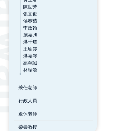
陳世芳
張文俊
侯春茹
李政翰
施嘉興
洪千焙
王瑜婷
洪嘉澤
高至誠
林瑞源
兼任老師
行政人員
退休老師
榮譽教授