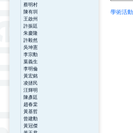
蔡明村
陳有圳
學術活動
王啟州
許振廷
朱慶隆
許毅然
吳坤憲
李宗勳
葉義生
李明倫
黃宏銘
凌拯民
汪輝明
陳彥廷
趙春棠
黃基哲
曾建勳
黃冠傑
黃玉君