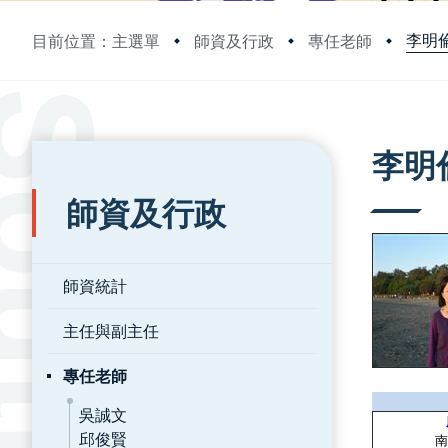
李明
目前位置：主選單
師資及行政
專任老師
:::
:::
李明
師資及行政
師資統計
主任與副主任
專任老師
吳誠文
邱俊賢
南