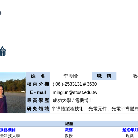
倫
倫
姓 名
李 明倫
職 稱
教
校 內 分 機
( 06 )-2533131 # 3630
E - mail
minglun@stust.edu.tw
最 高 學 歷
成功大學 / 電機博士
研 究 領 域
半導體製程技術、光電元件、光電半導體
經歷
服務機關
職稱
起迄年
臺科技大學
教授
現職