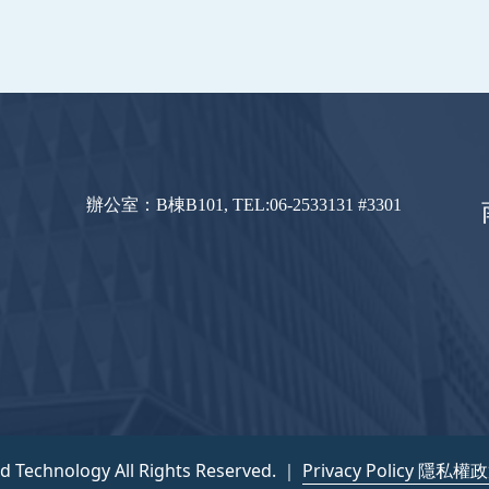
辦公室：B棟B101, TEL:06-2533131 #3301
nd Technology All Rights Reserved. ｜
Privacy Policy 隱私權