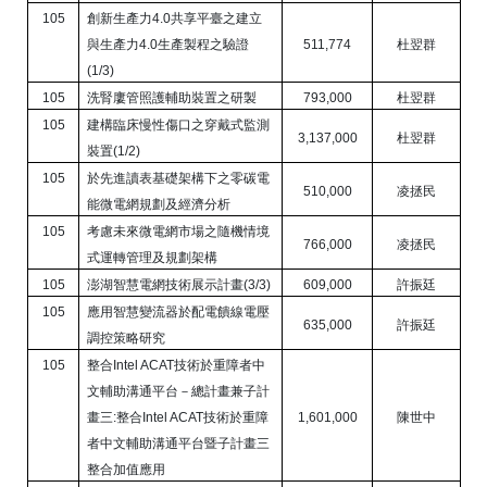
105
創新生產力
4.0
共享平臺之建立
與生產力
4.0
生產製程之驗證
511,774
杜翌群
(1/3)
105
洗腎廔管照護輔助裝置之研製
793,000
杜翌群
105
建構臨床慢性傷口之穿戴式監測
3,137,000
杜翌群
裝置
(1/2)
105
於先進讀表基礎架構下之零碳電
510,000
凌拯民
能微電網規劃及經濟分析
105
考慮未來微電網市場之隨機情境
766,000
凌拯民
式運轉管理及規劃架構
105
澎湖智慧電網技術展示計畫
(3/3)
609,000
許振廷
105
應用智慧變流器於配電饋線電壓
635,000
許振廷
調控策略研究
105
整合
Intel ACAT
技術於重障者中
文輔助溝通平台－總計畫兼子計
畫三
:
整合
Intel ACAT
技術於重障
1,601,000
陳世中
者中文輔助溝通平台暨子計畫三
整合加值應用