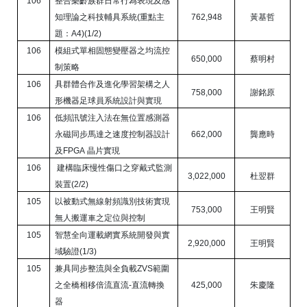
106
整合樂齡族群日常行為表現及感
知理論之科技輔具系統
(
重點主
762,948
黃基哲
題：
A4)(1/2)
106
模組式單相固態變壓器之均流控
650,000
蔡明村
制策略
106
具群體合作及進化學習架構之人
758,000
謝銘原
形機器足球員系統設計與實現
106
低頻訊號注入法在無位置感測器
永磁同步馬達之速度控制器設計
662,000
龔應時
及
FPGA
晶片實現
106
建構臨床慢性傷口之穿戴式監測
3,022,000
杜翌群
裝置
(2/2)
105
以被動式無線射頻識別技術實現
753,000
王明賢
無人搬運車之定位與控制
105
智慧全向運載網實系統開發與實
2,920,000
王明賢
域驗證
(1/3)
105
兼具同步整流與全負載
ZVS
範圍
之全橋相移倍流直流
-
直流轉換
425,000
朱慶隆
器