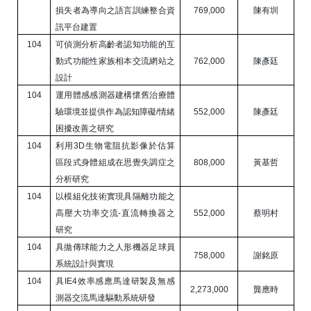
損失者為導向之語言訓練整合資
769,000
陳有圳
訊平台建置
104
可偵測分析高齡者認知功能的互
動式功能性家族相本交流網站之
762,000
陳彥廷
設計
104
運用體感感測器建構懷舊治療體
驗環境並提供作為認知障礙
/
情緒
552,000
陳彥廷
困擾改善之研究
104
利用
3D
生物電阻抗影像於估算
區段式身體組成在思覺失調症之
808,000
黃基哲
分析研究
104
以模組化技術實現具隔離功能之
高壓大功率交流
-
直流轉換器之
552,000
蔡明村
研究
104
具拋傳球能力之人形機器足球員
758,000
謝銘原
系統設計與實現
104
具
IE4
效率感應馬達研製及無感
2,273,000
龔應時
測器交流馬達驅動系統研發