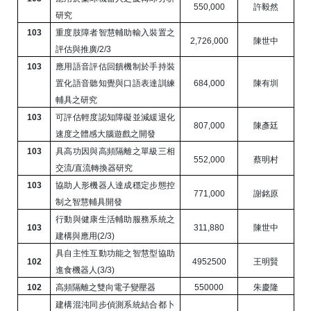
550,000
許毅然
研究
103
重度肢障者智慧輔助輸入裝置之
2,726,000
陳世中
評估與推廣
/2/3
103
應用語音評估回饋機制於手持裝
置化語音聽知覺與口語表達訓練
684,000
陳有圳
輔具之研究
103
可評估輕度認知障礙並減緩退化
807,000
陳彥廷
速度之體感大腦遊戲之開發
103
具高功因與高頻隔離之單級三相
552,000
蔡明村
交流
/
直流轉換器研究
103
協助人形機器人達成穩定步態控
771,000
謝銘原
制之智慧輔具開發
行動與健康生活輔助服務系統之
103
311,880
陳世中
建構與應用
(2/3)
具自主性互動功能之智慧型協助
102
4952500
王明賢
進食機器人
(3/3)
102
高頻隔離之雙向電子變壓器
550000
朱慶隆
建構混沌同步偵測系統結合都卜