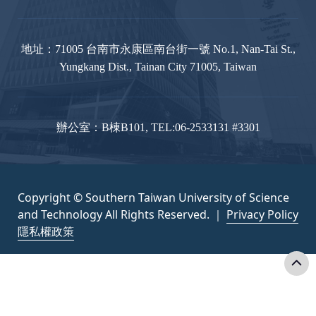
地址：71005 台南市永康區南台街一號 No.1, Nan-Tai St.,
Yungkang Dist., Tainan City 71005, Taiwan
辦公室：B棟B101, TEL:06-2533131 #3301
Copyright © Southern Taiwan University of Science
and Technology All Rights Reserved. ｜
Privacy Policy
隱私權政策