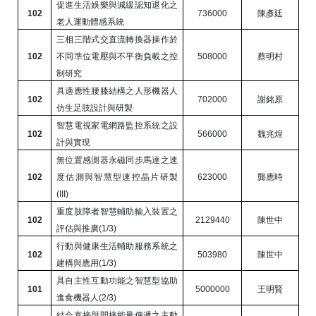
促進生活娛樂與減緩認知退化之
102
736000
陳彥廷
老人運動體感系統
三相三階式交直流轉換器操作於
102
不同準位電壓與不平衡負載之控
508000
蔡明村
制研究
具適應性腰膝結構之人形機器人
102
702000
謝銘原
仿生足肢設計與研製
智慧電視家電網路監控系統之設
102
566000
魏兆煌
計與實現
無位置感測器永磁同步馬達之速
102
度估測與智慧型速控晶片研製
623000
龔應時
(III)
重度肢障者智慧輔助輸入裝置之
102
2129440
陳世中
評估與推廣
(1/3)
行動與健康生活輔助服務系統之
102
503980
陳世中
建構與應用
(1/3)
具自主性互動功能之智慧型協助
101
5000000
王明賢
進食機器人
(2/3)
結合直接與間接能量傳遞之主動