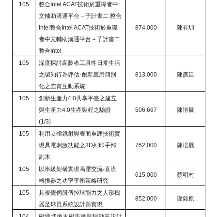
105
整合
Intel ACAT
技術於重障者中
文輔助溝通平台－子計畫二
:
整合
Intel
整合
Intel ACAT
技術於重障
874,000
陳有圳
者中文輔助溝通平台－子計畫二
:
整合
Intel
105
深度探討高齡者工具性日常生活
之認知行為評估
-
創新應用個別
813,000
陳彥廷
化之虛實互動系統
105
創新生產力
4.0
共享平臺之建立
與生產力
4.0
生產製程之驗證
506,667
陳培展
(1/3)
105
利用立體鏡射與表面重建技術實
現具電刺激功能之
3D
列印手部
752,000
陳培展
副木
105
以串級架構實現高壓交流
-
直流
615,000
蔡明村
轉換器之功率平衡策略研究
105
具視覺伺服傳控球能力之人形機
852,000
謝銘原
器足球員系統設計與實現
104
磁通切換永磁馬達與驅動器設計