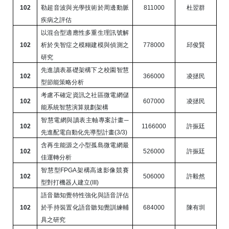
102
勒超音波與光學技術於周邊動脈
811000
杜翌群
疾病之評估
以混合型適應性多重生理訊號解
102
析於失智症之模糊建模與偵測之
778000
邱俊賢
研究
先進讀表基礎架構下之校園智慧
102
366000
凌拯民
型節能策略分析
考慮不確定資訊之社區微電網儲
102
607000
凌拯民
能系統智慧演算規劃架構
智慧電網與讀表主軸專案計畫─
102
1166000
許振廷
先進配電自動化先導型計畫
(3/3)
含再生能源之小型孤島微電網最
102
526000
許振廷
佳運轉分析
智慧型
FPGA
架構高速影像競賽
102
506000
許毅然
型對打機器人建立
(III)
語音聽知覺特性強化與語音評估
102
於手持裝置化語音聽知覺訓練輔
684000
陳有圳
具之研究