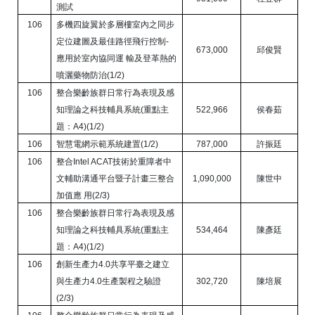
測試
106
多機四旋翼於多層樓室內之同步
定位建圖及最佳路徑飛行控制
-
673,000
邱俊賢
應用於室內協同運 輸及登革熱的
噴灑藥物防治
(1/2)
106
整合樂齡族群日常行為表現及感
知理論之科技輔具系統
(
重點主
522,966
侯春茹
題：
A4)(1/2)
106
智慧電網示範系統建置
(1/2)
787,000
許振廷
106
整合
Intel ACAT
技術於重障者中
文輔助溝通平台暨子計畫三整合
1,090,000
陳世中
加值應 用
(2/3)
106
整合樂齡族群日常行為表現及感
知理論之科技輔具系統
(
重點主
534,464
陳彥廷
題：
A4)(1/2)
106
創新生產力
4.0
共享平臺之建立
與生產力
4.0
生產製程之驗證
302,720
陳培展
(2/3)