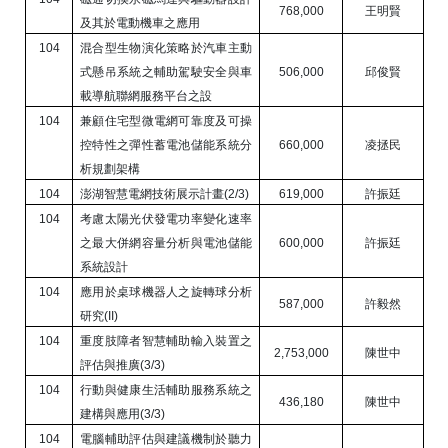
768,000
王明賢
及其於電動機車之應用
104
混合型生物演化策略於汽車主動
式懸吊系統之輔助駕駛安全與車
506,000
邱俊賢
載導航聯網服務平台之設
104
兼顧住宅型微電網可靠度及可操
控特性之彈性蓄電池儲能系統分
660,000
凌拯民
析規劃架構
104
澎湖智慧電網技術展示計畫
(2/3)
619,000
許振廷
104
考慮太陽光伏發電功率變化速率
之最大併網容量分析與電池儲能
600,000
許振廷
系統設計
104
應用於桌球機器人之旋轉球分析
587,000
許毅然
研究
(II)
104
重度肢障者智慧輔助輸入裝置之
2,753,000
陳世中
評估與推廣
(3/3)
104
行動與健康生活輔助服務系統之
436,180
陳世中
建構與應用
(3/3)
104
電腦輔助評估與建議機制於聽力