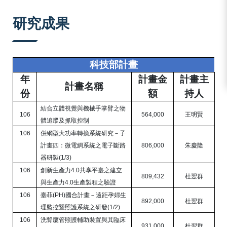
:::
研究成果
科技部計畫
年
計畫金
計畫主
計畫名稱
份
額
持人
結合立體視覺與機械手掌臂之物
106
564,000
王明賢
體追蹤及抓取控制
106
併網型大功率轉換系統研究－子
計畫四：微電網系統之電子斷路
806,000
朱慶隆
器研製
(1/3)
106
創新生產力
4.0
共享平臺之建立
809,432
杜翌群
與生產力
4.0
生產製程之驗證
106
臺菲
(PH)
國合計畫－遠距孕婦生
892,000
杜翌群
理監控暨照護系統之研發
(1/2)
106
洗腎廔管照護輔助裝置與其臨床
931,000
杜翌群