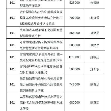
101
528000
朱慶隆
型電池平衡電路
混合型演算法於癌症數學模型建
101
模及其化療與免疫療法之控制
:T-
707000
邱俊賢
S
模糊模式雙線性切換系統
先進讀表基礎架構下之校園智慧
101
366000
凌拯民
型節能策略分析
考慮蓄電池儲能及能源管理系統
101
608000
凌拯民
之智慧型住宅微電網規劃架構
智慧電網與讀表主軸專案計畫─
101
1166000
許振廷
先進配電自動化先導型計畫
(3/3)
智慧型
FPGA
架構高速影像競賽
101
504000
許毅然
型對打機器人建立
(II)
語音聽知覺特性強化與使用者專
101
注力偵測於手持裝置化語音聽知
747000
陳有圳
覺訓練輔具之研究
以互動式影像處理技術為基礎之
101
高齡者之健康促進運動輔助系統
680000
陳彥廷
之研發