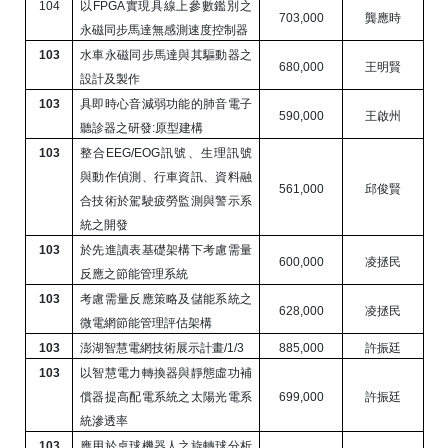
104
以
FPGA
實現具線上參數鑑別之
703,000
龔應時
永磁同步馬達無感測速度控制器
103
水車永磁同步馬達與其驅動器之
680,000
王明賢
設計及製作
103
具即時心音減弱功能的肺音電子
590,000
王啟州
聽診器之研發
:
原型建構
103
整合
EEG/EOG
訊號、生理訊號
與動作偵測、行車資訊、資料融
561,000
邱俊賢
合技術於駕駛疲勞監測與警示系
統之開發
103
於先進讀表基礎架構下考慮需量
600,000
凌拯民
反應之節能管理系統
103
考慮需量反應策略及儲能系統之
628,000
凌拯民
微電網節能管理評估架構
103
澎湖智慧電網技術展示計畫
/1/3
885,000
許振廷
103
以智慧電力轉換器與靜態虛功補
償器提高配電系統之太陽光電系
699,000
許振廷
統滲透率
103
應用於桌球機器人之旋轉球分析