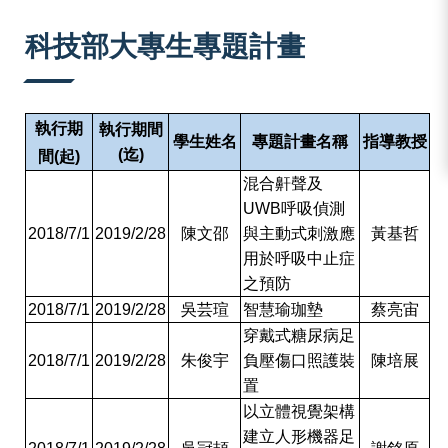
:::
科技部大專生專題計畫
執行期
執行期間
學生姓名
專題計畫名稱
指導教授
(
迄
)
間
(
起
)
混合鼾聲及
UWB
呼吸偵測
2018/7/1
2019/2/28
陳文邵
與主動式刺激應
黃基哲
用於呼吸中止症
之預防
2018/7/1
2019/2/28
吳芸瑄
智慧瑜珈墊
蔡亮宙
穿戴式糖尿病足
2018/7/1
2019/2/28
朱俊宇
負壓傷口照護裝
陳培展
置
以立體視覺架構
建立人形機器足