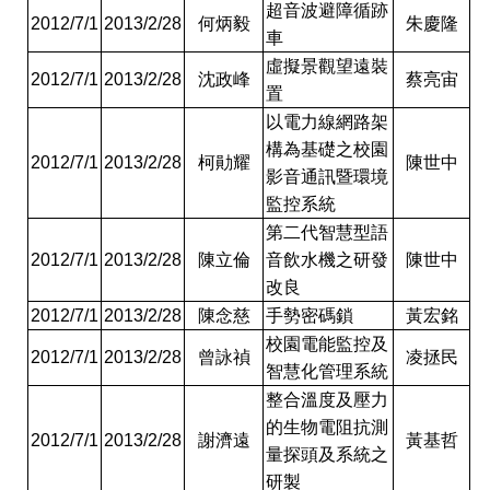
超音波避障循跡
2012/7/1
2013/2/28
何炳毅
朱慶隆
車
虛擬景觀望遠裝
2012/7/1
2013/2/28
沈政峰
蔡亮宙
置
以電力線網路架
構為基礎之校園
2012/7/1
2013/2/28
柯勛耀
陳世中
影音通訊暨環境
監控系統
第二代智慧型語
2012/7/1
2013/2/28
陳立倫
音飲水機之研發
陳世中
改良
2012/7/1
2013/2/28
陳念慈
手勢密碼鎖
黃宏銘
校園電能監控及
2012/7/1
2013/2/28
曾詠禎
凌拯民
智慧化管理系統
整合溫度及壓力
的生物電阻抗測
2012/7/1
2013/2/28
謝濟遠
黃基哲
量探頭及系統之
研製