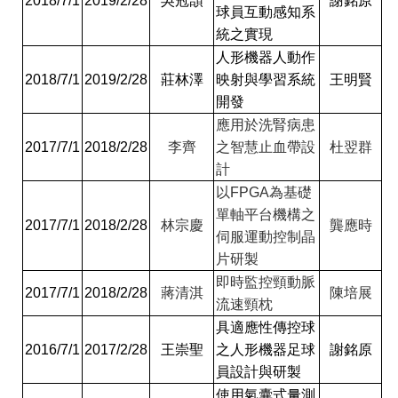
2018/7/1
2019/2/28
吳冠頡
謝銘原
球員互動感知系
統之實現
人形機器人動作
2018/7/1
2019/2/28
莊林澤
映射與學習系統
王明賢
開發
應用於洗腎病患
2017/7/1
2018/2/28
李齊
之智慧止血帶設
杜翌群
計
以
FPGA
為基礎
單軸平台機構之
2017/7/1
2018/2/28
林宗慶
龔應時
伺服運動控制晶
片研製
即時監控頸動脈
2017/7/1
2018/2/28
蔣清淇
陳培展
流速頸枕
具適應性傳控球
2016/7/1
2017/2/28
王崇聖
之人形機器足球
謝銘原
員設計與研製
使用氣囊式量測