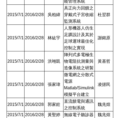
能管理系統
具正向力回饋之
2015/7/1
2016/2/28
吳柏緯
穿戴式子宮收縮
杜翌群
監測系統
人形機器人仿生
足踝設計及其於
2015/7/1
2016/2/28
林紘宇
謝銘原
足球運球最佳化
控制之實現
陣列式多電極生
2015/7/1
2016/2/28
洪翊凱
物電阻抗測量與
黃基哲
造像系統之研製
微電網之分散式
電源
2015/7/1
2016/2/28
張家瑋
凌拯民
Matlab/Simulink
模擬平台建立
直流饋電與通訊
2015/7/1
2016/2/28
郭家銓
魏兆煌
之控制系統
2015/7/1
2016/2/28
黃聖婷
無線電子聽診器
魏兆煌