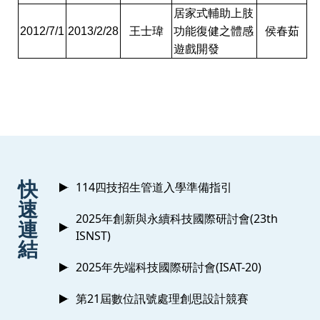
居家式輔助上肢
2012/7/1
2013/2/28
王士瑋
功能復健之體感
侯春茹
遊戲開發
:::
快
114四技招生管道入學準備指引
速
2025年創新與永續科技國際研討會(23th
連
ISNST)
結
2025年先端科技國際研討會(ISAT-20)
第21屆數位訊號處理創思設計競賽