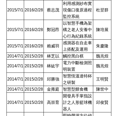
利用感測紗布實
2015/7/1
2016/2/28
蔡志茂
現傷口復原過程
杜翌群
監控系統
以智慧手機為架
2015/7/1
2016/2/28
鄭冠昂
構之老人安養中
陳培展
心行為紀錄系統
感測器在自走車
2015/7/1
2016/2/28
賴威羽
朱慶隆
上搭配及運用
2014/7/1
2015/2/28
林芝以
觸控黑白棋
魏兆煌
電力中斷檢測照
2014/7/1
2015/2/28
林紘宇
魏兆煌
明裝置
智慧恆溫達特杯
2014/7/1
2015/2/28
邱勝強
王明賢
之研製
2014/7/1
2015/2/28
金雍庭
智慧型餵食機
陳世中
開發具手掌指設
2014/7/1
2015/2/28
高崇育
計之人形籃球機
邱俊賢
器人
即時聲源方位偵