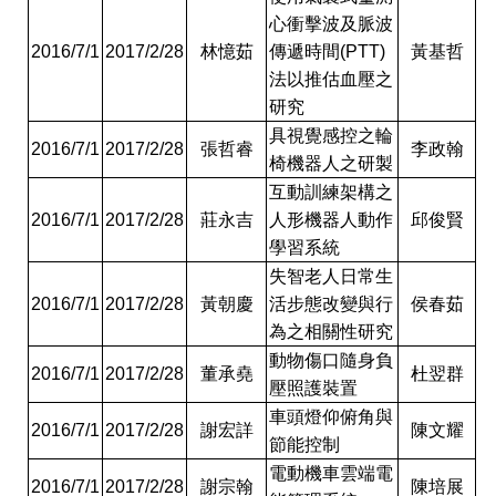
心衝擊波及脈波
2016/7/1
2017/2/28
林憶茹
傳遞時間
(PTT)
黃基哲
法以推估血壓之
研究
具視覺感控之輪
2016/7/1
2017/2/28
張哲睿
李政翰
椅機器人之研製
互動訓練架構之
2016/7/1
2017/2/28
莊永吉
人形機器人動作
邱俊賢
學習系統
失智老人日常生
2016/7/1
2017/2/28
黃朝慶
活步態改變與行
侯春茹
為之相關性研究
動物傷口隨身負
2016/7/1
2017/2/28
董承堯
杜翌群
壓照護裝置
車頭燈仰俯角與
2016/7/1
2017/2/28
謝宏詳
陳文耀
節能控制
電動機車雲端電
2016/7/1
2017/2/28
謝宗翰
陳培展