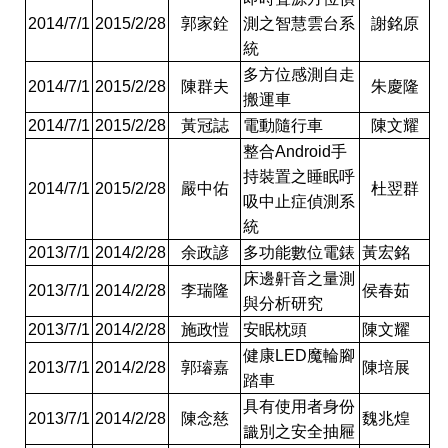
2014/7/1
2015/2/28
郭家銓
測之智慧雲台系
謝銘原
統
多方位感測自走
2014/7/1
2015/2/28
陳群夫
朱慶隆
搬運車
2014/7/1
2015/2/28
黃冠誌
電動隨行車
陳文耀
整合
Android
手
持裝置之睡眠呼
2014/7/1
2015/2/28
嚴中佑
杜翌群
吸中止症偵測系
統
2013/7/1
2014/2/28
余政諺
多功能數位電錶
黃宏銘
床邊鼾音之量測
2013/7/1
2014/2/28
李瑞隆
侯春茹
與分析研究
2013/7/1
2014/2/28
施政愷
安眠枕頭
陳文耀
健康
LED
魔輪腳
2013/7/1
2014/2/28
郭璿嘉
陳培展
踏車
具有使用者身份
2013/7/1
2014/2/28
陳念慈
魏兆煌
識別之安全抽屜