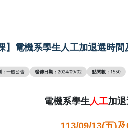
課】電機系學生人工加退選時間
別：
一般公告
發佈日期：
2024/09/02
點閱數：
1550
電機系學生
人工
加退
113/09/13(
五
)
及