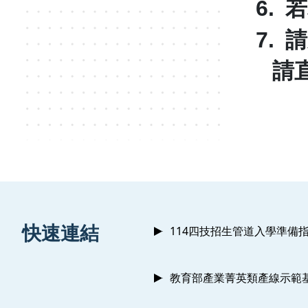
6.
若
7.
請
請
:::
快速連結
114四技招生管道入學準備
教育部產業菁英類產線示範