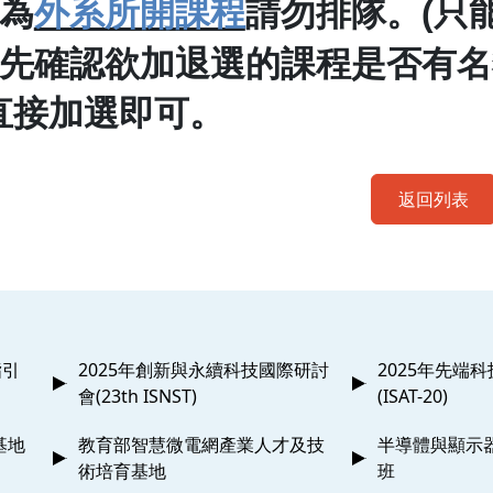
為
外系所開課程
請勿排隊。
(
只
先確認欲加退選的課程是否有名
直接加選即可。
返回列表
指引
2025年創新與永續科技國際研討
2025年先端
會(23th ISNST)
(ISAT-20)
基地
教育部智慧微電網產業人才及技
半導體與顯示
術培育基地
班