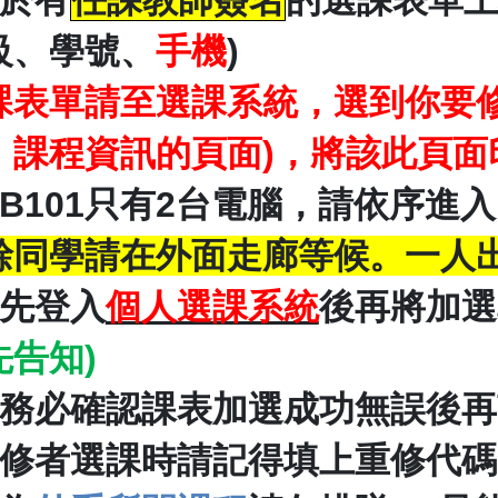
於有
任課教師簽名
的選課表單
級、學號、
手機
)
課表單請至選課系統，選到你要
、課程資訊的頁面
)
，將該此頁面
B101
只有
2
台電腦，請依序進入
餘同學請在外面走廊等候。一人
先登入
個人選課系統
後再將加選
先告知
)
務必確認課表加選成功無誤後再
修者選課時請記得填上重修代碼