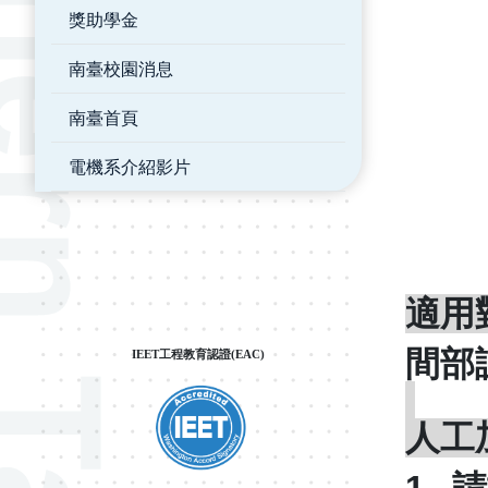
獎助學金
南臺校園消息
南臺首頁
電機系介紹影片
適用
間部
IEET工程教育認證(EAC)
人工