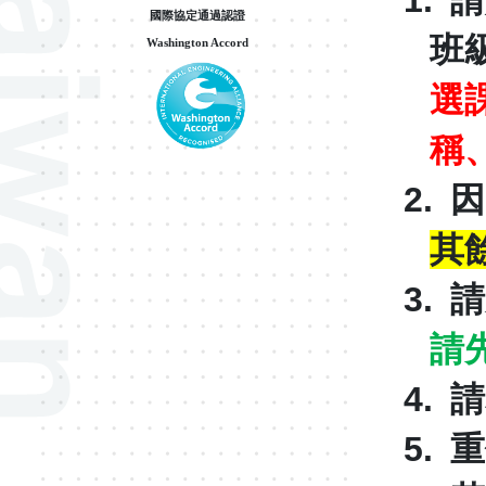
1.
請
國際協定通過認證
班
Washington Accord
選
稱
2.
因
其
3.
請
請
4.
請
5.
重