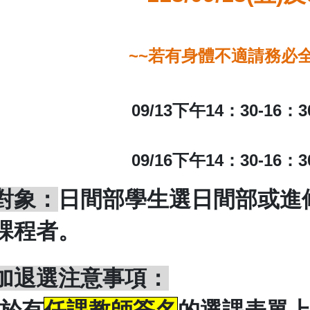
~~
若有身體不適請務必
09/13
下午
14
：
30-16
：
3
09/16
下午
14
：
30-16
：
3
對象：
日間部學生選日間部或進
課程者。
加退選注意事項：