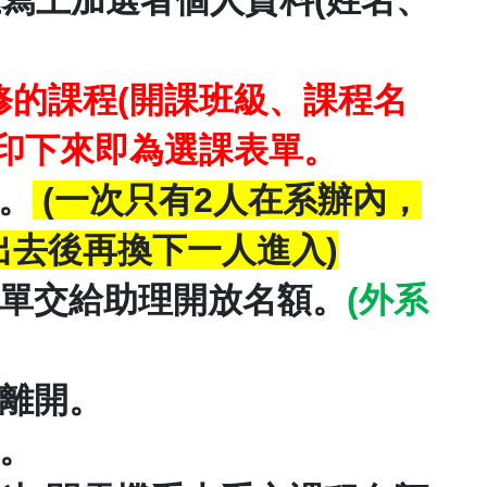
上寫上加選者個人資料
(
姓名、
修的課程
(
開課班級、課程名
印下來即為選課表單。
。
(
一次只有
2
人在系辦內，
出去後再換下一人進入
)
單交給助理開放名額。
(
外系
離開。
。