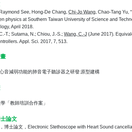
文
 Raymond See, Hong-De Chang,
Chi-Jo Wang
, Chao-Tang Yu, “
en physics at Southern Taiwan University of Science and Techno
ogy, April 2018.
.-T.; Sutarna, N.; Chiou, J.-S.;
Wang, C.-J
(June 2017). Equival
trollers. Appl. Sci. 2017, 7, 513.
計畫
心音減弱功能的肺音電子聽診器之研發
:
原型建構
畫
大學「教師培訓合作案」
博士論文
，博士論文，
Electronic Stethoscope with Heart Sound cancell