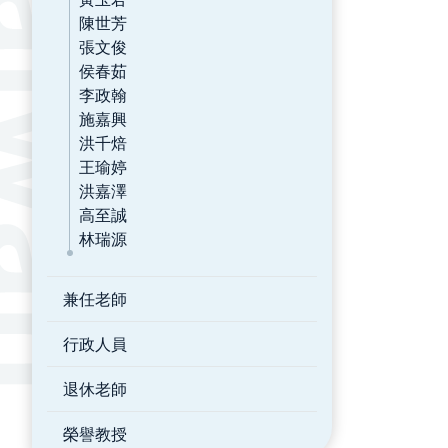
陳世芳
張文俊
侯春茹
李政翰
施嘉興
洪千焙
王瑜婷
洪嘉澤
高至誠
林瑞源
兼任老師
行政人員
退休老師
榮譽教授