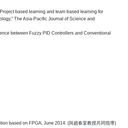
Project based learning and team based learning for
logy,” The Asia-Pacific Journal of Science and
ence between Fuzzy PID Controllers and Conventional
ation based on FPGA, June 2014. (
與趙春棠教授共同指導
)