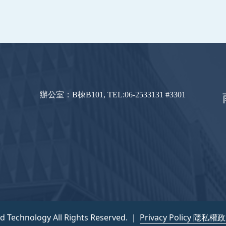
辦公室：B棟B101, TEL:06-2533131 #3301
nd Technology All Rights Reserved. ｜
Privacy Policy 隱私權