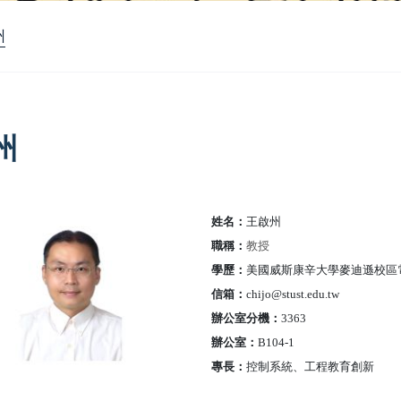
州
州
姓名：
王啟州
職稱：
教授
學歷：
美國威斯康辛大學麥迪遜校區
信箱：
chijo@stust.edu.tw
辦公室分機：
3363
辦公室：
B104-1
專長：
控制系統、工程教育創新