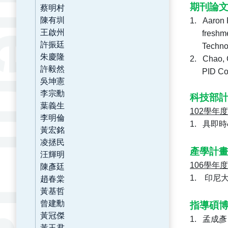
期刊論
蔡明村
陳有圳
1.
Aaron
王啟州
freshm
許振廷
Technol
朱慶隆
2.
Chao, C
許毅然
PID Con
吳坤憲
李宗勳
科技部
葉義生
102
學年度
李明倫
1.
具即時
黃宏銘
凌拯民
產學計
汪輝明
陳彥廷
106
學年度
趙春棠
1.
印尼
黃基哲
曾建勳
指導碩
黃冠傑
1.
孟成彥
黃玉君