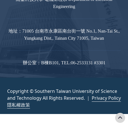
Engineering
地址：71005 台南市永康區南台街一號 No.1, Nan-Tai St.,
Yungkang Dist., Tainan City 71005, Taiwan
辦公室：B棟B101, TEL:06-2533131 #3301
Copyright © Southern Taiwan University of Science
and Technology All Rights Reserved. ｜
Privacy Policy
隱私權政策