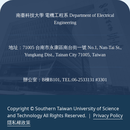
南臺科技大學 電機工程系 Department of Electrical
Engineering
地址：71005 台南市永康區南台街一號 No.1, Nan-Tai St.,
Yungkang Dist., Tainan City 71005, Taiwan
辦公室：B棟B101, TEL:06-2533131 #3301
Copyright © Southern Taiwan University of Science
and Technology All Rights Reserved. ｜
Privacy Policy
隱私權政策