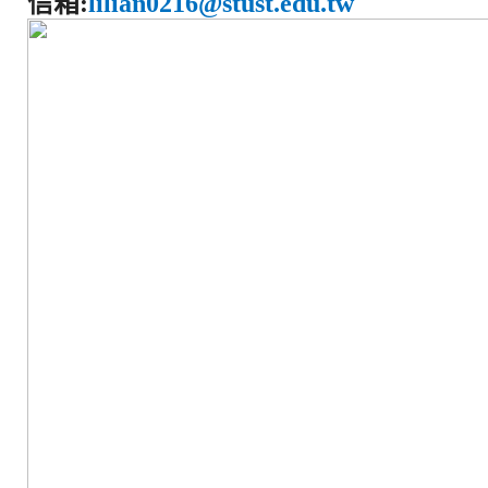
信箱
:
lilian0216@stust.edu.tw