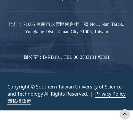
地址：71005 台南市永康區南台街一號 No.1, Nan-Tai St.,
Yungkang Dist., Tainan City 71005, Taiwan
辦公室：B棟B101, TEL:06-2533131 #3301
Copyright © Southern Taiwan University of Science
and Technology All Rights Reserved. ｜
Privacy Policy
隱私權政策