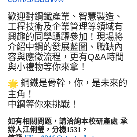
歡迎對鋼鐵產業、智慧製造、
工程技術及企業管理等領域有
興趣的同學踴躍參加！
現場將
介紹中鋼的發展藍圖、職缺內
容與應徵流程，更有
Q&A
時間
與小禮物等你來拿！
鋼鐵是骨幹，你，是未來的
主角！
中鋼等你來挑戰！
如有相關問題，請洽詢本校研產處
-
承
辦人江俐瑩，分機
1531
，