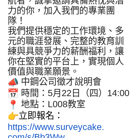
航者，誠摯邀請具備熱忱與潛
力的你，
加入我們的專業團
隊！
我們提供穩定的工作環境、多
元的職涯發展、
完整的教育訓
練與具競爭力的薪酬福利，讓
你在堅實的平台上，
實現個人
價值與職業願景。
中鋼公司徵才說明會
時間：
5
月
22
日（四）
14:00
地點：
L008
教室
立即報名：
https://www.surveycake.
com/s/Bb3Ww