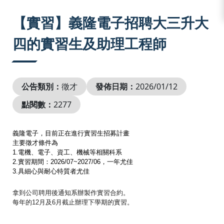
:::
【實習】義隆電子招聘大三升大
四的實習生及助理工程師
公告類別：
徵才
發佈日期：
2026/01/12
點閱數：
2277
義隆電子，目前
正在進行實習生招募計畫
主要徵才條件為
1.
電機、電子、資工、機械等相關科系
2.
實習期間：
2026/07~2027/06
，一年尤佳
3.
具細心與耐心特質者尤佳
拿到公司聘用後通知系辦製作實習合約。
每年的12月及6月截止辦理下學期的實習。