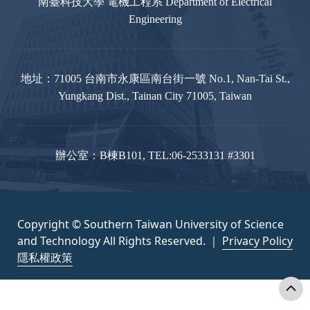
南臺科技大學 電機工程系 Department of Electrical
Engineering
地址：71005 台南市永康區南台街一號 No.1, Nan-Tai St.,
Yungkang Dist., Tainan City 71005, Taiwan
辦公室：B棟B101, TEL:06-2533131 #3301
Copyright © Southern Taiwan University of Science
and Technology All Rights Reserved. ｜
Privacy Policy
隱私權政策