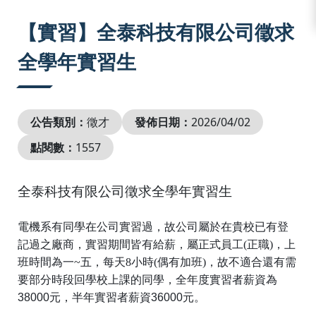
:::
【實習】全泰科技有限公司徵求
全學年實習生
公告類別：
徵才
發佈日期：
2026/04/02
點閱數：
1557
全泰科技有限公司徵求全學年實習生
電機系有同學在公司實習過，
故公司屬於在貴校已有登
記過之廠商，實習期間皆有給薪，
屬正式員工
(
正職
)
，上
班時間為一
~
五，每天
8
小時
(
偶有加班
)
，故不適合還有需
要部分時段回學校上課的同學，
全年度實習者薪資為
38000元，半年實習者薪資36000元。