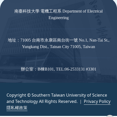
南臺科技大學 電機工程系 Department of Electrical
Engineering
地址：71005 台南市永康區南台街一號 No.1, Nan-Tai St.,
Yungkang Dist., Tainan City 71005, Taiwan
辦公室：B棟B101, TEL:06-2533131 #3301
Copyright © Southern Taiwan University of Science
and Technology All Rights Reserved. ｜
Privacy Policy
隱私權政策