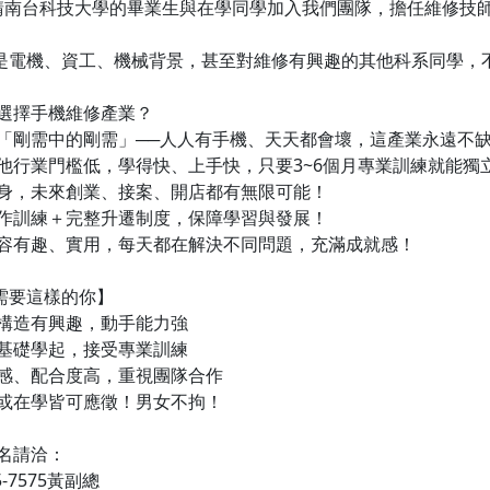
請南台科技大學的畢業生與在學同學加入我們團隊，擔任維修技
你是電機、資工、機械背景，甚至對維修有興趣的其他科系同學，
麼選擇手機維修產業？
是「剛需中的剛需」──人人有手機、天天都會壞，這產業永遠不
其他行業門檻低，學得快、上手快，只要3~6個月專業訓練就能獨
在身，未來創業、接案、開店都有無限可能！
實作訓練＋完整升遷制度，保障學習與發展！
內容有趣、實用，每天都在解決不同問題，充滿成就感！
我們需要這樣的你】
機構造有興趣，動手能力強
從基礎學起，接受專業訓練
任感、配合度高，重視團隊合作
生或在學皆可應徵！男女不拘！
報名請洽：
55-7575黃副總