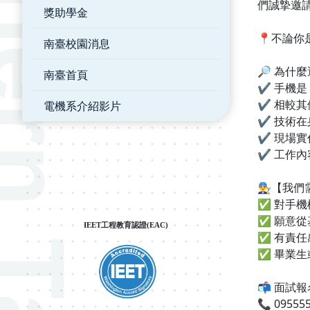
們誠摯邀
獎助學金
📍不論
南臺校園消息
🔎 為什
南臺首頁
✔ 手機
✔ 相較
電機系介紹影片
✔ 技術
✔ 現場
✔ 工作
👨‍🔧【
✅ 對手
✅ 願意
IEET工程教育認證(EAC)
✅ 有責
✅ 畢業
📬 面試
📞 0955