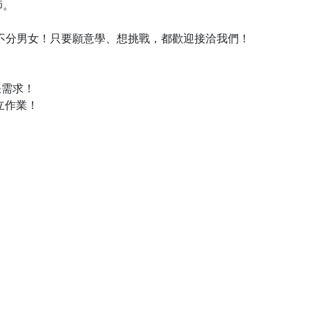
師。
不分男女！只要願意學、想挑戰，都歡迎接洽我們！
缺需求！
立作業！