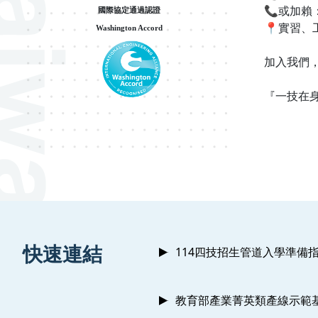
📞或加賴：
國際協定通過認證
📍實習
Washington Accord
加入我們
『一技在
:::
快速連結
114四技招生管道入學準備
教育部產業菁英類產線示範