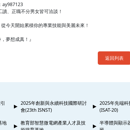
ay987123
、工讀、正職不分男女皆可洽談！
，從今天開始累積你的專業技能與美麗未來！
身，夢想成真！』
返回列表
指引
2025年創新與永續科技國際研討
2025年先端
會(23th ISNST)
(ISAT-20)
基地
教育部智慧微電網產業人才及技
半導體與顯示
術培育基地
班