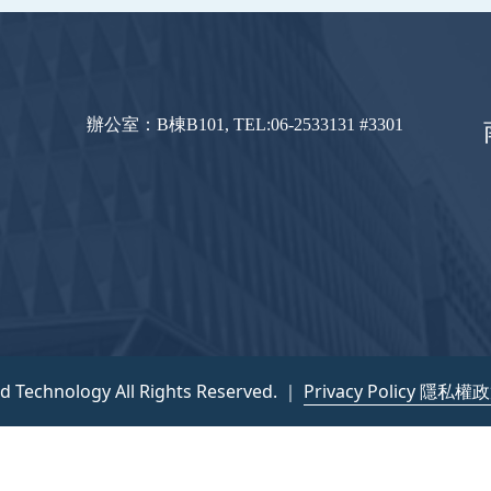
辦公室：B棟B101, TEL:06-2533131 #3301
nd Technology All Rights Reserved. ｜
Privacy Policy 隱私權