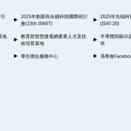
指引
2025年創新與永續科技國際研討
2025年先端
會(23th ISNST)
(ISAT-20)
基地
教育部智慧微電網產業人才及技
半導體與顯示
術培育基地
班
學生聯合服務中心
系學會Faceb