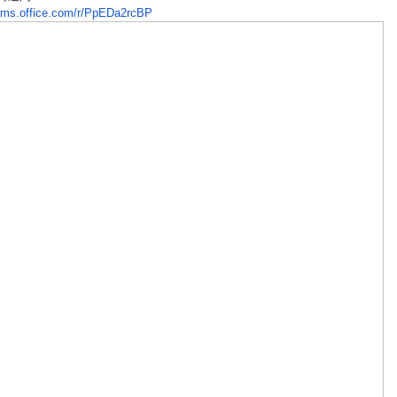
rms.office.com/r/
PpEDa2rcBP