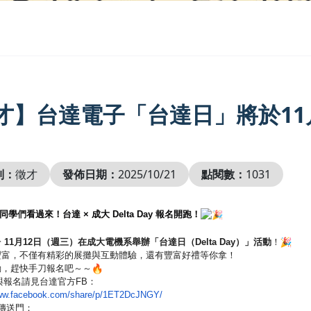
才】台達電子「台達日」將於11
別：
徵才
發佈日期：
2025/10/21
點閱數：
1031
同學
們
看過來！台達
×
成大
Delta Day
報名開跑！
：
於
11
月
12
日（週三）在成大電機系舉辦「台達日（
Delta Day
）」活動
！
豐富，不僅有精彩的展攤與互動體驗，
還有豐富好禮等你拿！
動，趕快手刀報名吧～～
與報名請見台達官方
FB
：
www.facebook.com/
share/p/1ET2DcJNGY/
傳送門：