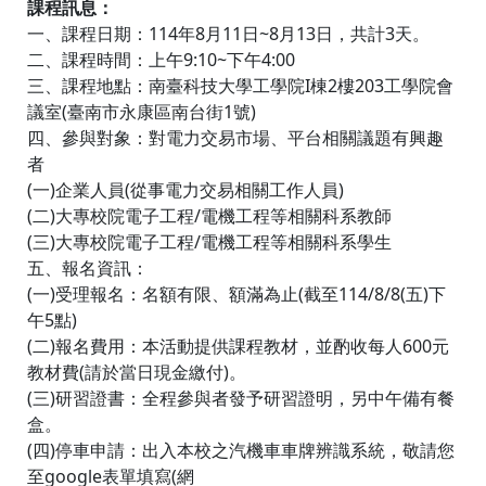
課程訊息：
一、課程日期：114年8月11日~8月13日，共計3天。
二、課程時間：上午9:10~下午4:00
三、課程地點：南臺科技大學工學院I棟2樓203工學院會
議室(臺南市永康區南台街1號)
四、參與對象：對電力交易市場、平台相關議題有興趣
者
(一)企業人員(從事電力交易相關工作人員)
(二)大專校院電子工程/電機工程等相關科系教師
(三)大專校院電子工程/電機工程等相關科系學生
五、報名資訊：
(一)受理報名：名額有限、額滿為止(截至114/8/8(五)下
午5點)
(二)報名費用：本活動提供課程教材，並酌收每人600元
教材費(請於當日現金繳付)。
(三)研習證書：全程參與者發予研習證明，另中午備有餐
盒。
(四)停車申請：出入本校之汽機車車牌辨識系統，敬請您
至google表單填寫(網