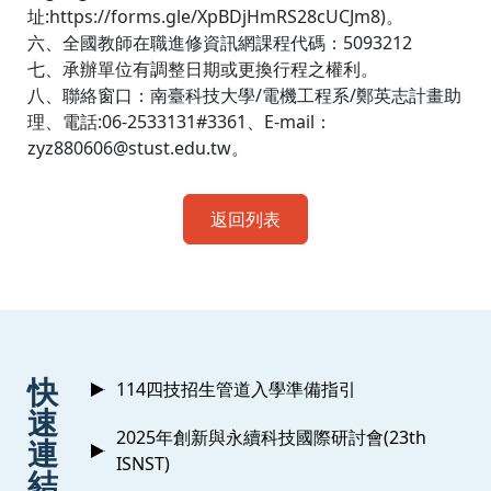
址:https://forms.gle/XpBDjHmRS28cUCJm8)。
六、全國教師在職進修資訊網課程代碼：5093212
七、承辦單位有調整日期或更換行程之權利。
八、聯絡窗口：南臺科技大學/電機工程系/鄭英志計畫助
理、電話:06-2533131#3361、E-mail：
zyz880606@stust.edu.tw。
返回列表
:::
快
114四技招生管道入學準備指引
速
2025年創新與永續科技國際研討會(23th
連
ISNST)
結