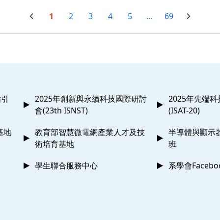
1
2
3
4
5
...
69
指引
2025年創新與永續科技國際研討
2025年先端
會(23th ISNST)
(ISAT-20)
基地
教育部智慧微電網產業人才及技
半導體與顯示
術培育基地
班
學生聯合服務中心
系學會Faceb