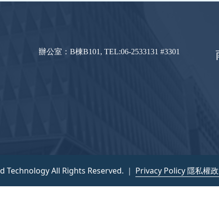
辦公室：B棟B101, TEL:06-2533131 #3301
nd Technology All Rights Reserved. ｜
Privacy Policy 隱私權