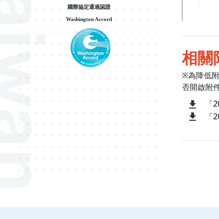
國際協定通過認證
Washington Accord
相關
※為降低
否開啟附
「2
「2