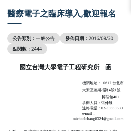
:::
醫療電子之臨床導入,歡迎報名
公告類別：
一般公告
發佈日期：
2016/08/30
點閱數：
2444
國立台灣大學電子工程研究所
函
機關地址：
10617
台北市
大安區羅斯福路
4
段
1
號
博理館
401
承辦人員：張仲維
連絡電話：
02-33663530
e-mail
：
michaelchang0324@gmail.com