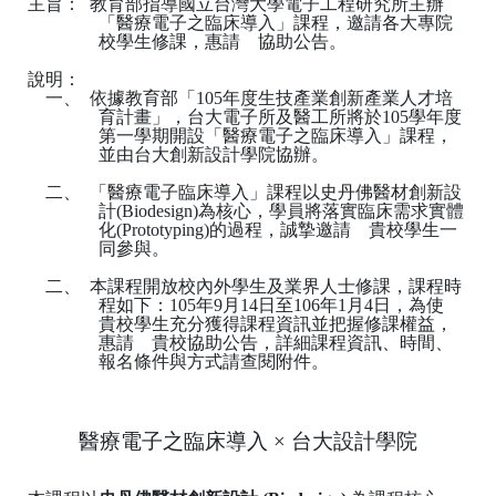
主旨：
教育部指導國立台灣大學電子工程研究所主辦
「醫療電子之臨床導入」課程
，邀請各大專院
校學生修課，惠請 協助公告。
說明：
一、
依據教育部「
105
年度生技產業創新產業人才培
育計畫」，台大電子所及醫工所將於
105
學年度
第一學期開設「醫療電子之臨床導入」課程，
並由台大創新設計學院協辦。
二、
「醫療電子臨床導入」課程以史丹佛醫材創新設
計
(Biodesign)
為核心，學員將落實臨床需求實體
化
(Prototyping)
的過程，誠摯邀請 貴校學生一
同參與。
二、
本課程開放校內外學生及業界人士修課，課程時
程如下：
105
年
9
月
14
日至
106
年
1
月
4
日，為使
貴校學生充分獲得課程資訊並把握修課權益，
惠請 貴校協助公告，詳細課程資訊、時間、
報名條件與方式請查閱附件。
醫療電子之臨床導入 × 台大設計學院