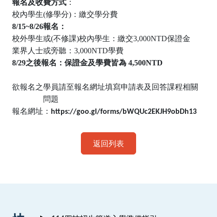
報名及收費方式
：
校內學生
(
修學分
)
：繳交學分費
8/15~8/26
報名：
校外學生或
(
不修課
)
校內學生：繳交
3,000NTD
保證金
業界人士或旁聽：
3,000NTD
學費
8/29
之後報名：保證金及學費皆為
4,500NTD
欲報名之學員請至報名網址填寫申請表及回答課程相關
問題
報名網址：
https://goo.gl/forms/bWQUc2EKJH9obDh13
返回列表
:::