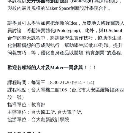
本課程以
史丹佛醫材創新設計
(Biodesign)
為課程核心，
與校內最具規模的
Maker Space
創新設計學院合作。
讓學員可以學習如何把創新的
Idea
，反覆地與臨床醫護人
員討論，將想法實體化
(Prototyping)
。此外，與
D-School
合作的整天課程中，將訓練學生實作技巧，協助學生強
化創新構想的形成與執行，幫助學生試做
3D
列印、提升
簡報技巧…等，優化自身產品以體驗”精實創業”的過程。
歡迎各領域的人才及
Maker
一同參與！！！
課程時間：每週三
18:30-21:20 (9/14 ~ 1/4)
課程地點：台大電機二館
106
（台北市大安區羅斯福路四
段一號）
指導單位：教育部
主辦單位：台大醫工所
,
台大電子所
,
協辦單位：台大創新設計學院