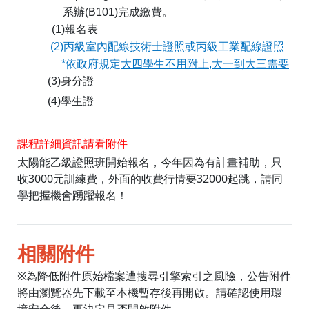
系辦(B101)完成繳費
。
(1)
報名表
(2)
丙級室內配線技術士證照或丙級工業配線證照
*
依政府規定
大四學生不用附上
,
大一到大三需要
(3)
身分證
(4)
學生證
課程詳細資訊請看附件
太陽能乙級證照班開始報名，今年因為有計畫補助，只
收3000元訓練費，外面的收費行情要32000起跳，請同
學把握機會踴躍報名！
相關附件
※為降低附件原始檔案遭搜尋引擎索引之風險，公告附件
將由瀏覽器先下載至本機暫存後再開啟。請確認使用環