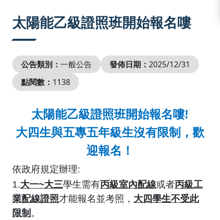
:::
太陽能乙級證照班開始報名嘍
公告類別：
一般公告
發佈日期：
2025/12/31
點閱數：
1138
太陽能乙級證照班開始報名嘍!
大四生與五專五年級生沒有限制，歡
迎報名！
依政府規定辦理
:
1.
大一
~
大三
學生需有
丙級室內配線
或者
丙級工
業配線證照
才能報名並考照，
大四學生不受此
限制
。