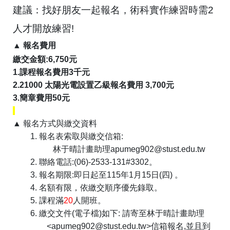
建議：找好朋友一起報名，術科實作練習時需
2
人才開放練習
!
▲ 報名費用
繳交金額
:6,750
元
1.
課程報名費用
3
千元
2.21000
太陽光電設置乙級報名費用
3,700
元
3.
簡章費用
50
元
▲ 報名方式與繳交資料
1.
報名表索取與繳交信箱
:
林于晴計畫助理
apumeg902@stust.edu.tw
2.
聯絡電話
:(06)-2533-131#3302
。
3.
報名期限
:
即日起至
115
年
1
月
15
日
(
四
)
。
4.
名額有限，依繳交順序優先錄取
。
5.
課程滿
20
人開班
。
6.
繳交文件
(
電子檔
)如下
: 請
寄至
林于晴計畫助理
<apumeg902@stust.edu.tw>
信箱報名
,
並且到