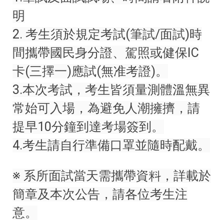
明
2. 考生須於規定考試(筆試/面試)時
間攜帶國民身分證、駕照或健保IC
卡(三擇一)應試(無准考證)。
3.本次考試，考生皆須量測體溫無異
常始可入場，為避免人潮擁擠，請
提早10分鐘到達考場簽到。
4.考生請自行準備口罩並隨時配戴。
※ 系所面試當天需攜帶資料，詳載於
簡章及本次公告，請各位考生注
意。