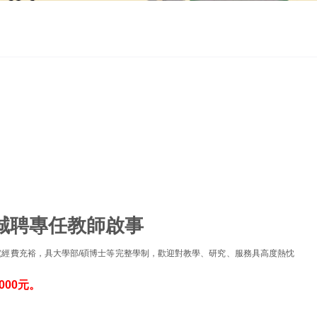
誠聘專任教師啟事
究經費充裕，具大學部
/
碩博士等完整學制，歡迎對教學、研究、服務具高度熱忱
00元。