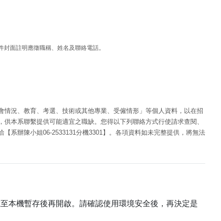
件封面註明應徵職稱、姓名及聯絡電話。
會情況、教育、考選、技術或其他專業、受僱情形」等個人資料，以在招
，供本系聯繫提供可能適宜之職缺。
您得以下列聯絡方式行使請求查閱、
洽【系辦陳小姐
06-2533131
分機
3301
】。各項資料如未完整提供，將無法
載至本機暫存後再開啟。請確認使用環境安全後，再決定是