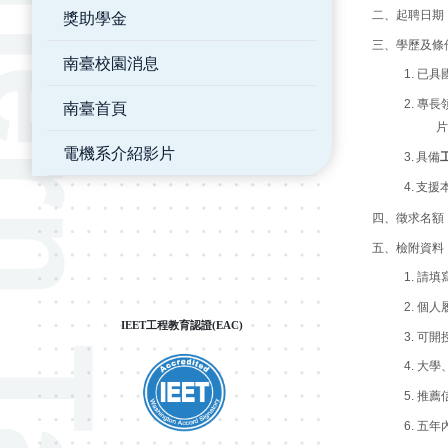
獎助學金
二、起聘日期
三、學歷及條
南臺校園消息
1.
已具
2.
專長
南臺首頁
片
電機系介紹影片
3.
具備
4.
支援
四、徵求名額
五、檢附資料
1.
請填
2.
個人
IEET工程教育認證(EAC)
3.
可開
4.
大學
5.
推薦
6.
五年