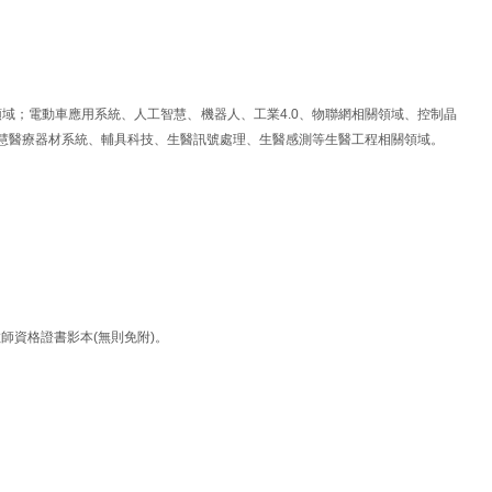
領域；電動車應用系統、人工智慧、機器人、工業
4.0
、物聯網相關領域、控制晶
慧醫療器材系統、輔具科技、生醫訊號處理、生醫感測等生醫工程相關領域。
教師資格證書影本
(
無則免附
)
。