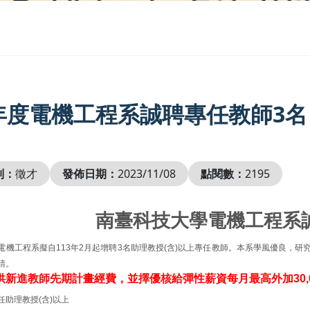
3年度電機工程系誠聘專任教師3名
別：
徵才
發佈日期：
2023/11/08
點閱數：
2195
南臺科技大學電機工程系
電機工程系擬自
113
年
2
月起增聘
3
名助理教授
(
含
)
以上專任教師。本系學風優良，研
請。
供新進教師先期計畫經費，並擇優核給彈性薪資每月最高外加30,0
任助理教授
(
含
)
以上