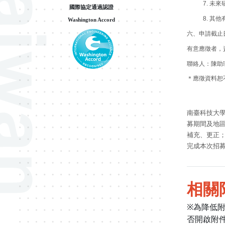
7.
未來
國際協定通過認證
8.
其他
Washington Accord
六、申請截止
有意應徵者，
聯絡人：陳助
＊應徵資料恕
南臺科技大
募期間及地
補充、更正
完成本次招
相關
※為降低
否開啟附