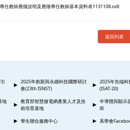
3專任教師應徵說明及應徵專任教師基本資料表1131108.odt
返回列表
指引
2025年創新與永續科技國際研討
2025年先端
會(23th ISNST)
(ISAT-20)
基地
教育部智慧微電網產業人才及技
半導體與顯示
術培育基地
班
學生聯合服務中心
系學會Faceb