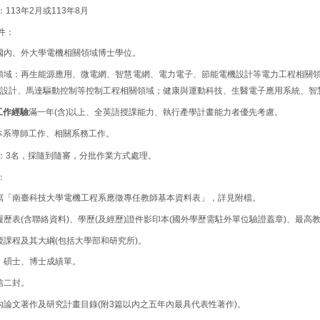
：
113
年
2
月或
113
年
8
月
件：
國內、外大學電機相關領域博士學位。
領域：再生能源應用、微電網、智慧電網、電力電子、節能電機設計等電力工程相關
設計、馬達驅動控制等控制工程相關領域；健康與運動科技、生醫電子應用系統、智
工作經驗
滿一年
(
含
)
以上、全英語授課能力、執行產學計畫能力者優先考慮。
本系導師工作、相關系務工作。
：
3
名，採隨到隨審，分批作業方式處理。
：
寫「南臺科技大學電機工程系應徵專任教師基本資料表」，詳見附檔。
履歷表
(
含聯絡資料
)
、學歷
(
及經歷
)
證件影印本
(
國外學歷需駐外單位驗證蓋章
)
、最高
授課程及其大綱
(
包括大學部和研究所
)
。
、碩士、博士成績單。
信二封。
內論文著作及研究計畫目錄
(
附
3
篇以內之五年內最具代表性著作
)
。