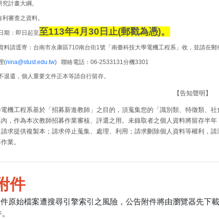
研究計畫大綱。
有利審查之資料。
至
113
年
4
月
30
日止
(
郵戳為憑
)
。
日期：即日起至
資料請逕寄：台南市永康區
710
南台街
1
號「南臺科技大學電機工程系」收，並請在郵
理
(
nina@stust.edu.tw
)
聯絡電話：
06-2533131
分機
3301
不退還，個人重要文件正本等請自行留存。
【告知聲明】
學電機工程系基於「招募新進教師」之目的，須蒐集您的「識別類、特徵類、社
區內，作為本次教師招募作業審核、評選之用。
未錄取者之個人資料將留存半年
；請求提供複製本；請求停止蒐集、處理、利用；請求刪除個人資料等權利，請
募作業。
附件
附件原始檔案遭搜尋引擎索引之風險，公告附件將由瀏覽器先下
件。