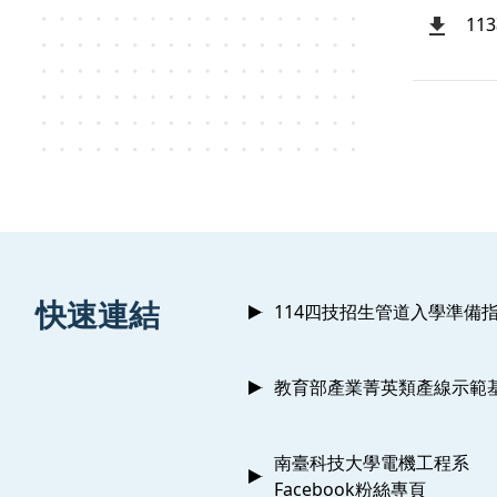
11
:::
快速連結
114四技招生管道入學準備
教育部產業菁英類產線示範
南臺科技大學電機工程系
Facebook粉絲專頁