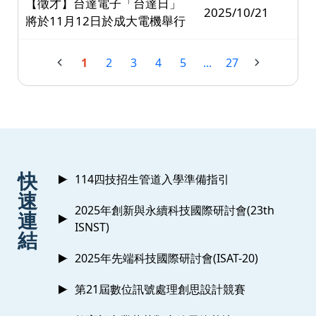
【徵才】台達電子「台達日」
2025/10/21
將於11月12日於成大電機舉行
1
2
3
4
5
...
27
:::
快
114四技招生管道入學準備指引
速
2025年創新與永續科技國際研討會(23th
連
ISNST)
結
2025年先端科技國際研討會(ISAT-20)
第21屆數位訊號處理創思設計競賽