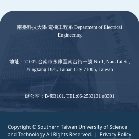
:::
南臺科技大學 電機工程系 Department of Electrical
Engineering
地址：71005 台南市永康區南台街一號 No.1, Nan-Tai St.,
Yungkang Dist., Tainan City 71005, Taiwan
辦公室：B棟B101, TEL:06-2533131 #3301
Copyright © Southern Taiwan University of Science
and Technology All Rights Reserved. ｜
Privacy Policy