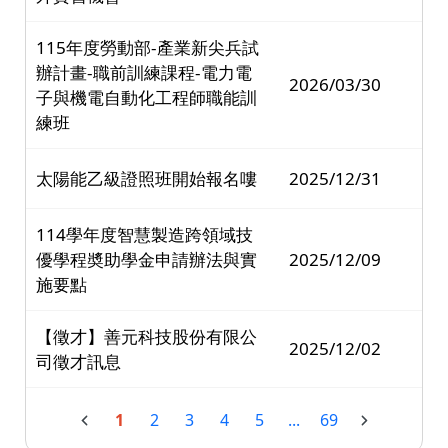
115年度勞動部-產業新尖兵試
辦計畫-職前訓練課程-電力電
2026/03/30
子與機電自動化工程師職能訓
練班
太陽能乙級證照班開始報名嘍
2025/12/31
114學年度智慧製造跨領域技
優學程奬助學金申請辦法與實
2025/12/09
施要點
【徵才】善元科技股份有限公
2025/12/02
司徵才訊息
1
2
3
4
5
...
69