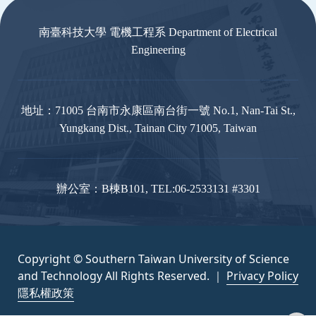
南臺科技大學 電機工程系 Department of Electrical
Engineering
地址：71005 台南市永康區南台街一號 No.1, Nan-Tai St.,
Yungkang Dist., Tainan City 71005, Taiwan
辦公室：B棟B101, TEL:06-2533131 #3301
Copyright © Southern Taiwan University of Science
and Technology All Rights Reserved. ｜
Privacy Policy
隱私權政策