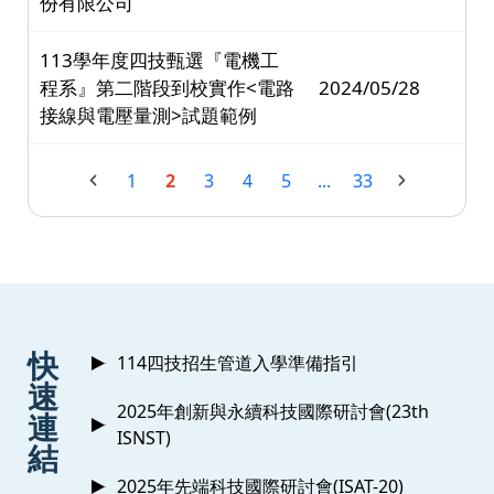
份有限公司
113學年度四技甄選『電機工
程系』第二階段到校實作<電路
2024/05/28
接線與電壓量測>試題範例
1
2
3
4
5
...
33
:::
快
114四技招生管道入學準備指引
速
2025年創新與永續科技國際研討會(23th
連
ISNST)
結
2025年先端科技國際研討會(ISAT-20)