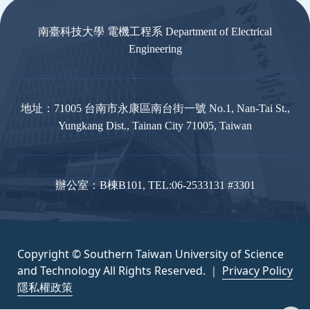
南臺科技大學 電機工程系 Department of Electrical
Engineering
地址：71005 台南市永康區南台街一號 No.1, Nan-Tai St.,
Yungkang Dist., Tainan City 71005, Taiwan
辦公室：B棟B101, TEL:06-2533131 #3301
Copyright © Southern Taiwan University of Science
and Technology All Rights Reserved. ｜
Privacy Policy
隱私權政策