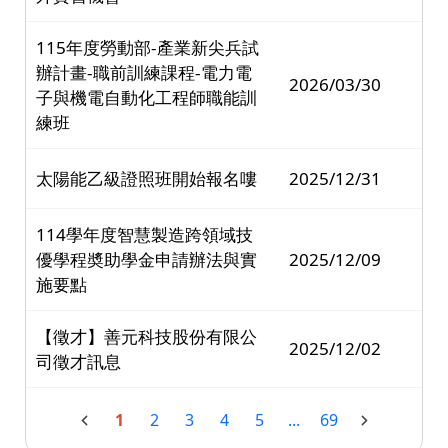
115年度勞動部-產業新尖兵試
辦計畫-職前訓練課程-電力電
2026/03/30
子與機電自動化工程師職能訓
練班
太陽能乙級證照班開始報名嘍
2025/12/31
114學年度智慧製造跨領域技
優學程奬助學金申請辦法與實
2025/12/09
施要點
【徵才】善元科技股份有限公
2025/12/02
司徵才訊息
1
2
3
4
5
...
69