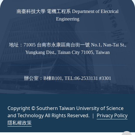
南臺科技大學 電機工程系 Department of Electrical
Engineering
地址：71005 台南市永康區南台街一號 No.1, Nan-Tai St.,
Yungkang Dist., Tainan City 71005, Taiwan
辦公室：B棟B101, TEL:06-2533131 #3301
Copyright © Southern Taiwan University of Science
and Technology All Rights Reserved. ｜
Privacy Policy
隱私權政策